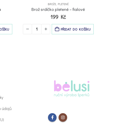
BROŽE
,
PLETENÉ
BRO
a
Brož srdíčko pletené – fialové
Brož p
199
Kč
OŠÍKU
PŘIDAT DO KOŠÍKU
ky
h údajů
EU)