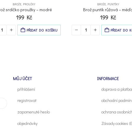
BROŽE
,
PROUŽKY
BROŽE
,
PUNTÍKY
rož srdíčko proužky – modré
Brož puntík růžová – méď
199
Kč
199
Kč
PŘIDAT DO KOŠÍKU
PŘIDAT DO K
MŮJ ÚČET
INFORMACE
přihlášení
doprava a platba
registrovat
obchodní podmín
zapomenuté heslo
ochrana osobníc
objednávky
Zásady cookies (