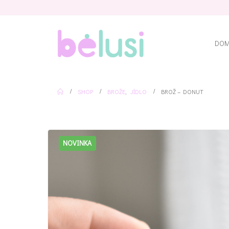
DO
SHOP
BROŽE
,
JÍDLO
BROŽ – DONUT
NOVINKA