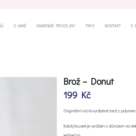
MŮ
O MNĚ
KAMENNÉ PRODEJNY
TRHY
KONTAKT
E-
Brož – Donut
199
Kč
Originální ručně vyráběná brož z polymer
Každý kousek je vyráběn s důrazem na deta
jedinečný.