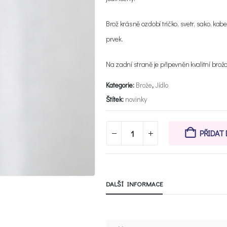
Brož krásně ozdobí tričko, svetr, sako, kab
prvek.
Na zadní straně je připevněn kvalitní brož
Kategorie:
Brože
,
Jídlo
Štítek:
novinky
PŘIDAT
DALŠÍ INFORMACE