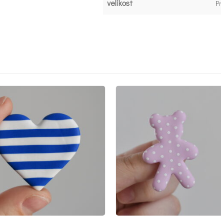
velikost
P