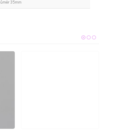
růměr 35mm
-50%