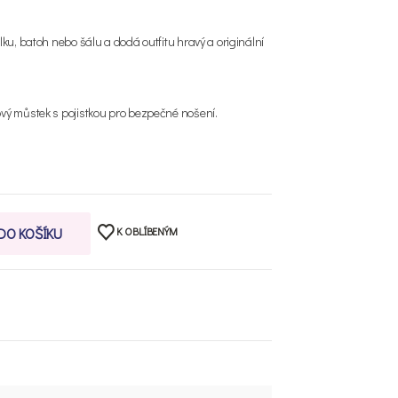
elku, batoh nebo šálu a dodá outfitu hravý a originální
ový můstek s pojistkou pro bezpečné nošení.
K OBLÍBENÝM
 DO KOŠÍKU