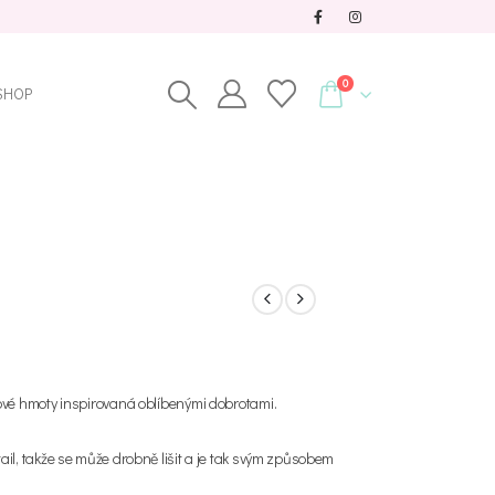
0
SHOP
ové hmoty inspirovaná oblíbenými dobrotami.
il, takže se může drobně lišit a je tak svým způsobem