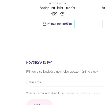
BROŽE
,
PUNTÍKY
y – navy
Brož puntík bílá – méďa
B
199
Kč
AT DO KOŠÍKU
PŘIDAT DO KOŠÍKU
NOVINKY A SLEVY
Přihlaste se k odběru novinek a upozornění na slevy.
Vložením emailu souhlasíte se
zpracováním osobních údajů