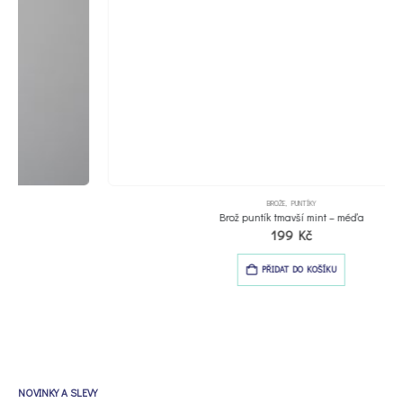
BROŽE
,
PUNTÍKY
Brož puntík tmavší mint – méďa
199
Kč
PŘIDAT DO KOŠÍKU
NOVINKY A SLEVY