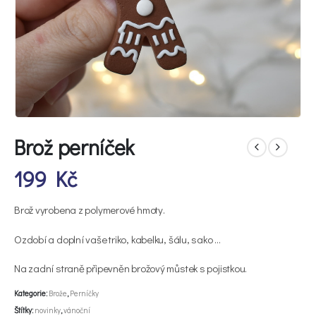
Brož perníček
199
Kč
Brož vyrobena z polymerové hmoty.
Ozdobí a doplní vaše triko, kabelku, šálu, sako …
Na zadní straně připevněn brožový můstek s pojistkou.
Kategorie:
Brože
,
Perníčky
Štítky:
novinky
,
vánoční