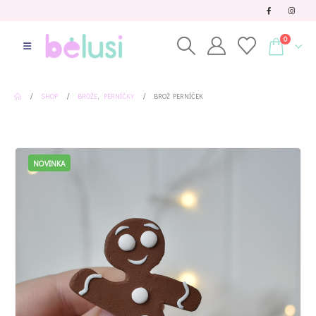
0
SHOP
BROŽE
,
PERNÍČKY
BROŽ PERNÍČEK
NOVINKA