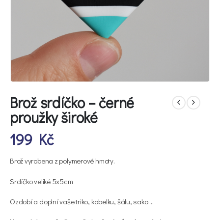
Brož srdíčko – černé
proužky široké
199
Kč
Brož vyrobena z polymerové hmoty.
Srdíčko veliké 5x5cm
Ozdobí a doplní vaše triko, kabelku, šálu, sako …