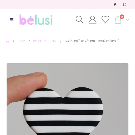
0
SHOP
BROŽE
,
PROUŽKY
BROŽ SRDÍČKO – ČERNÉ PROUŽKY ŠIROKÉ