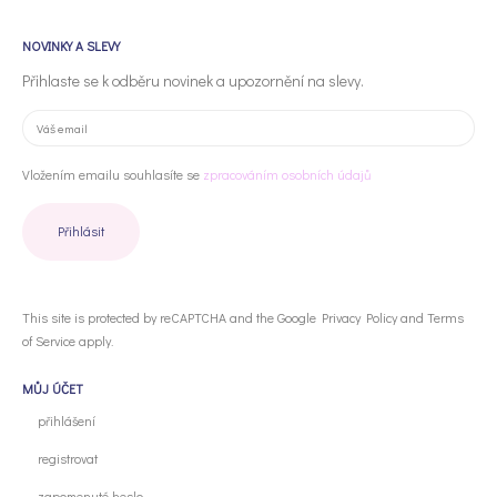
NOVINKY A SLEVY
Přihlaste se k odběru novinek a upozornění na slevy.
Vložením emailu souhlasíte se
zpracováním osobních údajů
This site is protected by reCAPTCHA and the Google
Privacy Policy
and
Terms
of Service
apply.
MŮJ ÚČET
přihlášení
registrovat
zapomenuté heslo