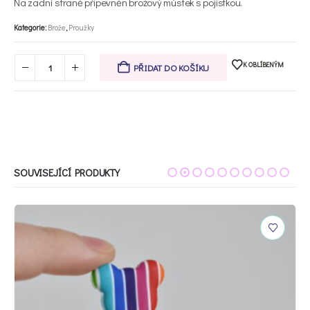
Na zadní straně připevněn brožový můstek s pojistkou.
Kategorie:
Brože
,
Proužky
K OBLÍBENÝM
PŘIDAT DO KOŠÍKU
SOUVISEJÍCÍ PRODUKTY