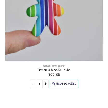
BAREVNÉ
,
BROŽE
,
PROUŽKY
Brož proužky méďa – duha
199
Kč
PŘIDAT DO KOŠÍKU