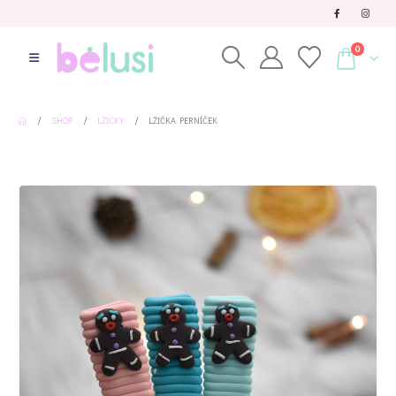
0
SHOP
LŽIČKY
LŽIČKA PERNÍČEK