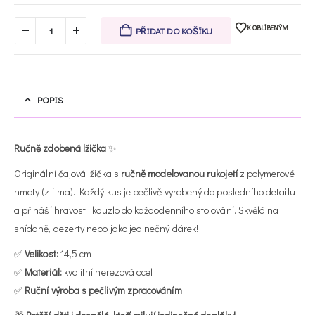
K OBLÍBENÝM
PŘIDAT DO KOŠÍKU
POPIS
Ručně zdobená lžička
✨
Originální čajová lžička s
ručně modelovanou rukojetí
z polymerové
hmoty (z fima). Každý kus je pečlivě vyrobený do posledního detailu
a přináší hravost i kouzlo do každodenního stolování. Skvělá na
snídaně, dezerty nebo jako jedinečný dárek!
✅
Velikost:
14,5 cm
✅
Materiál:
kvalitní nerezová ocel
✅
Ruční výroba s pečlivým zpracováním