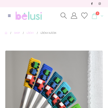
0
SHOP
LŽIČKY
LŽIČKA VLÁČEK