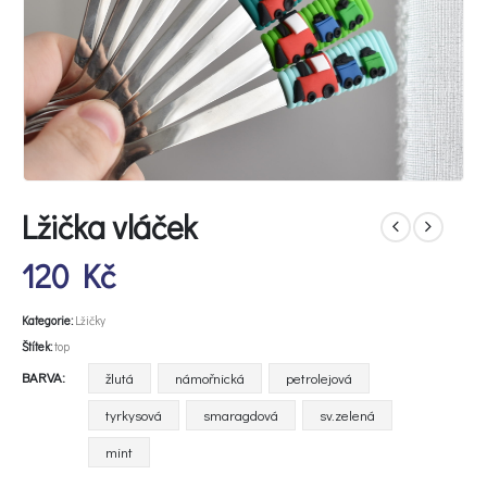
Lžička vláček
120
Kč
Kategorie:
Lžičky
Štítek:
top
BARVA
žlutá
námořnická
petrolejová
tyrkysová
smaragdová
sv.zelená
mint