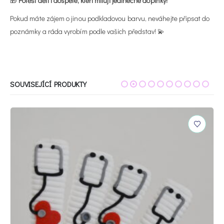
🎁
Potěší děti i dospělé, kteří milují jedinečné doplňky!
Pokud máte zájem o jinou podkladovou barvu, neváhejte připsat do
poznámky a ráda vyrobím podle vašich představ! 💫
SOUVISEJÍCÍ PRODUKTY