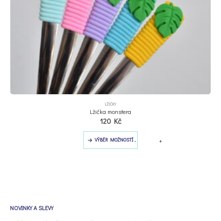
Tento produkt má více variant. Možnosti lze vybrat na stránce produktu
LŽIČKY
Lžička monstera
120
Kč
Tento produkt má více variant. Možnosti lze vybrat na stránce produktu
-
+
VÝBĚR MOŽNOSTÍ
NOVINKY A SLEVY