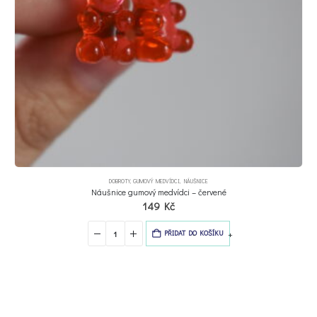
DOBROTY
,
GUMOVÝ MEDVÍDCI
,
NÁUŠNICE
Náušnice gumový medvídci – červené
149
Kč
-
+
PŘIDAT DO KOŠÍKU