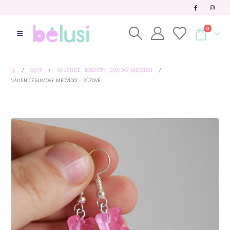
0
SHOP
NÁUŠNICE
,
DOBROTY
,
GUMOVÝ MEDVÍDCI
NÁUŠNICE GUMOVÝ MEDVÍDCI – RŮŽOVÉ