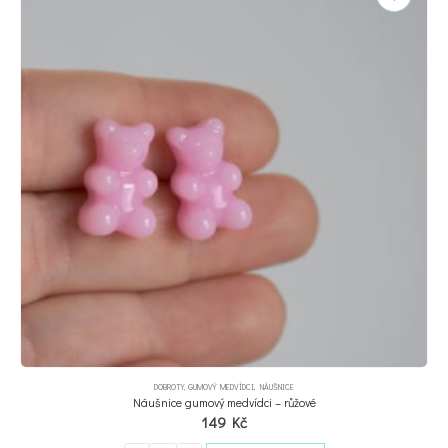
DOBROTY
,
GUMOVÝ MEDVÍDCI
,
NÁUŠNICE
Náušnice gumový medvídci – růžové
149
Kč