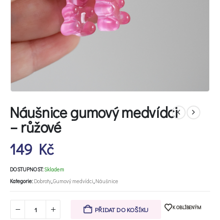
Náušnice gumový medvídci
– růžové
149
Kč
DOSTUPNOST:
Skladem
Kategorie:
Dobroty
,
Gumový medvídci
,
Náušnice
K OBLÍBENÝM
PŘIDAT DO KOŠÍKU