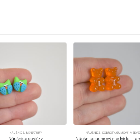
-34%
ÁUŠNICE
,
DOBROTY
,
GUMOVÝ MEDVÍDCI
DOBROTY
,
GUMOVÝ MEDVÍDCI
,
NÁUŠNICE
,
V
ce gumový medvídci – oranžové
Náušnice gumový medvídci – 