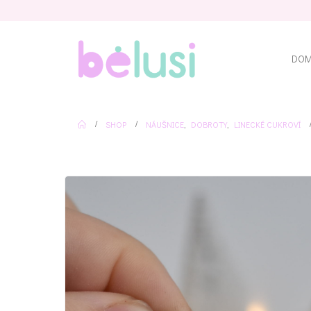
DO
SHOP
NÁUŠNICE
,
DOBROTY
,
LINECKÉ CUKROVÍ