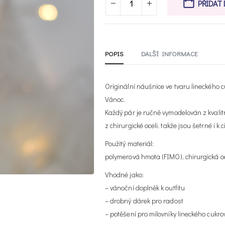
PŘIDAT
POPIS
DALŠÍ INFORMACE
Originální náušnice ve tvaru lineckého cu
Vánoc.
Každý pár je ručně vymodelován z kvali
z chirurgické oceli, takže jsou šetrné i k c
Použitý materiál:
polymerová hmota (FIMO), chirurgická o
Vhodné jako:
– vánoční doplněk k outfitu
– drobný dárek pro radost
– potěšení pro milovníky lineckého cukro