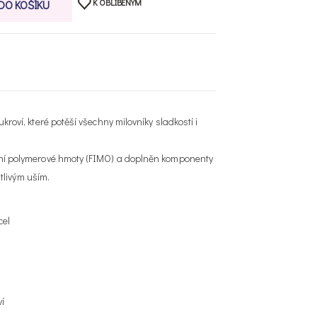
K OBLÍBENÝM
 DO KOŠÍKU
kroví, které potěší všechny milovníky sladkostí i
tní polymerové hmoty (FIMO) a doplněn komponenty
itlivým uším.
cel
ví