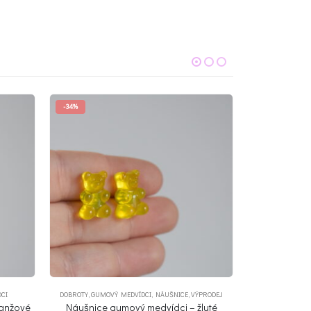
ÝPRODEJ
DOBROTY
,
GUMOVÝ MEDVÍDCI
,
NÁUŠNICE
DOBROTY
,
G
žluté
Náušnice gumový medvídci – růžové
Náušnice g