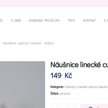
MŮ
O MNĚ
KAMENNÉ PRODEJNY
TRHY
KONTAKT
E-
NÁUŠNICE LINECKÉ CUKROVÍ – HVĚZDY
Náušnice linecké c
149
Kč
Kategorie:
Dobroty
,
Linecké cukroví
,
Náušn
Štítek:
vánoční