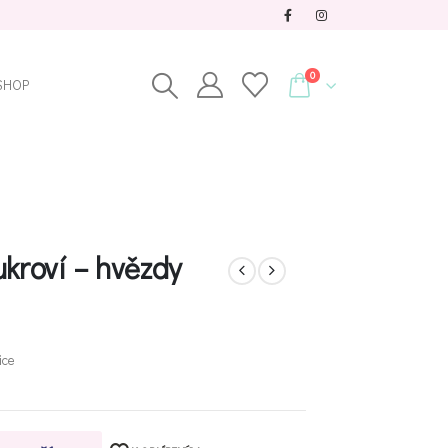
0
SHOP
ukroví – hvězdy
ice