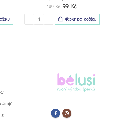
ální
149
Kč
a
OŠÍKU
PŘIDAT DO KOŠÍKU
Kč.
ky
h údajů
EU)