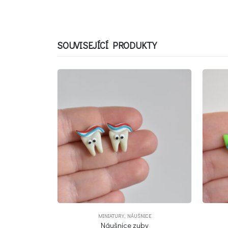
SOUVISEJÍCÍ PRODUKTY
CE
NÁUŠNICE
,
MINIATURY
N
y
Náušnice sovičky
Náušni