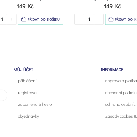
Původní
Aktu
149
Kč
99
Kč
149
Kč
cena
cen
byla:
je:
PŘIDAT DO KOŠÍKU
PŘIDAT DO K
149 Kč.
99 
MŮJ ÚČET
INFORMACE
přihlášení
doprava a platba
registrovat
obchodní podmín
zapomenuté heslo
ochrana osobníc
objednávky
Zásady cookies (