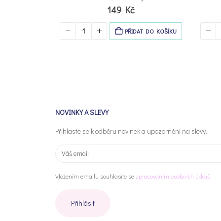
149
Kč
AT DO KOŠÍKU
PŘIDAT DO KOŠÍKU
NOVINKY A SLEVY
Přihlaste se k odběru novinek a upozornění na slevy.
Vložením emailu souhlasíte se
zpracováním osobních údajů