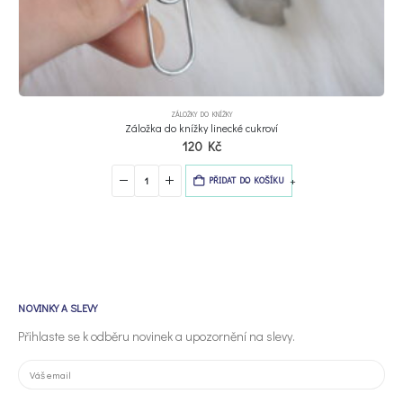
ZÁLOŽKY DO KNÍŽKY
Záložka do knížky linecké cukroví
120
Kč
-
+
PŘIDAT DO KOŠÍKU
NOVINKY A SLEVY
Přihlaste se k odběru novinek a upozornění na slevy.