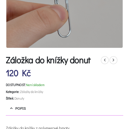
Záložka do knížky donut
120
Kč
DOSTUPNOST:
Není skladem
Kategorie:
Záložky do knížky
Štítek:
Donuty
POPIS
Záložky do knížky z polymerové hmoty