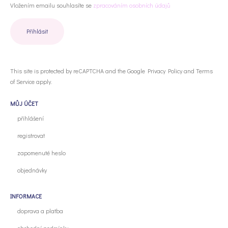
Vložením emailu souhlasíte se
zpracováním osobních údajů
This site is protected by reCAPTCHA and the Google
Privacy Policy
and
Terms
of Service
apply.
MŮJ ÚČET
přihlášení
registrovat
zapomenuté heslo
objednávky
INFORMACE
doprava a platba