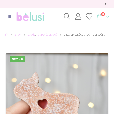
0
SHOP
BROŽE
,
LINECKÉ CUKROVÍ
BROŽ LINECKÉ CUKROVÍ – BULDOČEK
NOVINKA