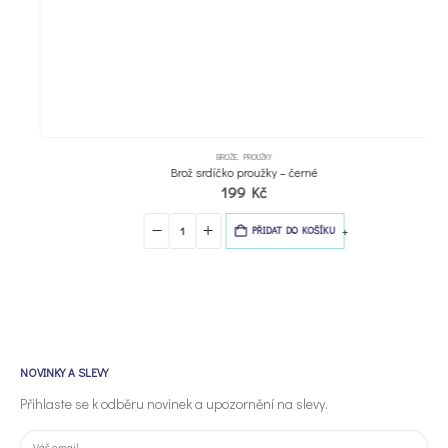
BROŽE
,
PROUŽKY
Brož srdíčko proužky – černé
199
Kč
-
+
PŘIDAT DO KOŠÍKU
NOVINKY A SLEVY
Přihlaste se k odběru novinek a upozornění na slevy.