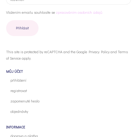
Vložením emailu souhlasíte se
zpracováním osobních údajů
This site is protected by reCAPTCHA and the Google
Privacy Policy
and
Terms
of Service
apply.
MŮJ ÚČET
přihlášení
registrovat
zapomenuté heslo
objednávky
INFORMACE
doprava a platba