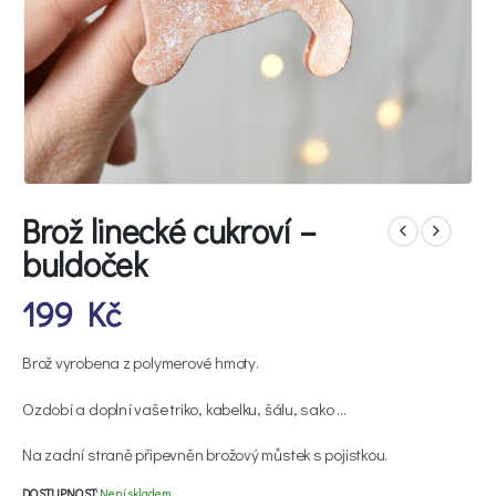
Brož linecké cukroví –
buldoček
199
Kč
Brož vyrobena z polymerové hmoty.
Ozdobí a doplní vaše triko, kabelku, šálu, sako …
Na zadní straně připevněn brožový můstek s pojistkou.
DOSTUPNOST:
Není skladem