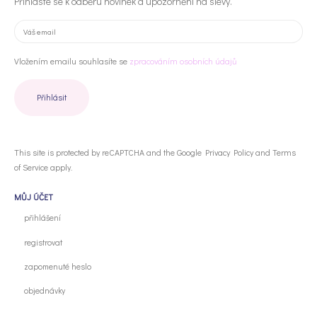
Přihlaste se k odběru novinek a upozornění na slevy.
Vložením emailu souhlasíte se
zpracováním osobních údajů
This site is protected by reCAPTCHA and the Google
Privacy Policy
and
Terms
of Service
apply.
MŮJ ÚČET
přihlášení
registrovat
zapomenuté heslo
objednávky