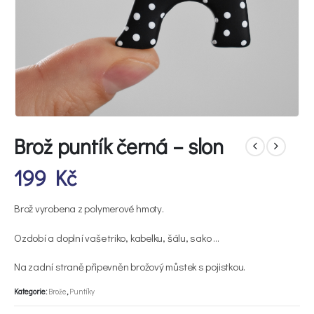
Brož puntík černá – slon
199
Kč
Brož vyrobena z polymerové hmoty.
Ozdobí a doplní vaše triko, kabelku, šálu, sako …
Na zadní straně připevněn brožový můstek s pojistkou.
Kategorie:
Brože
,
Puntíky