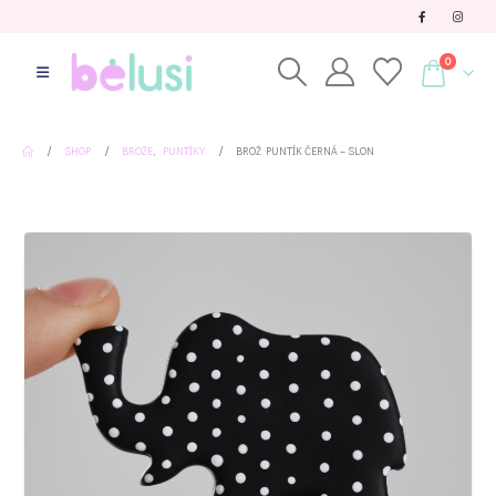
0
SHOP
BROŽE
,
PUNTÍKY
BROŽ PUNTÍK ČERNÁ – SLON