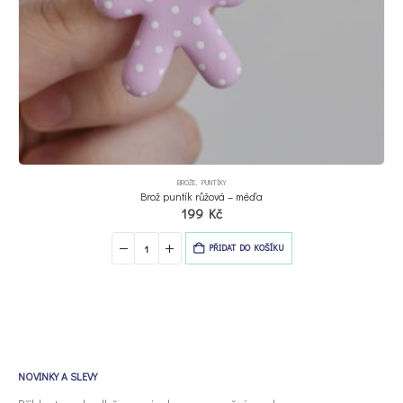
BROŽE
,
PUNTÍKY
Brož puntík růžová – méďa
199
Kč
PŘIDAT DO KOŠÍKU
NOVINKY A SLEVY