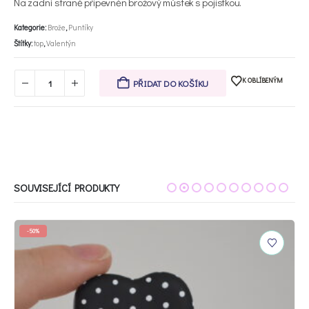
Na zadní straně připevněn brožový můstek s pojistkou.
Kategorie:
Brože
,
Puntíky
Štítky:
top
,
Valentýn
K OBLÍBENÝM
PŘIDAT DO KOŠÍKU
SOUVISEJÍCÍ PRODUKTY
-50%