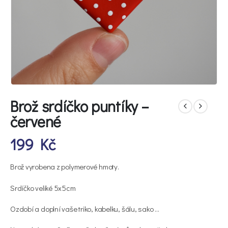
Brož srdíčko puntíky –
červené
199
Kč
Brož vyrobena z polymerové hmoty.
Srdíčko veliké 5x5cm
Ozdobí a doplní vaše triko, kabelku, šálu, sako …