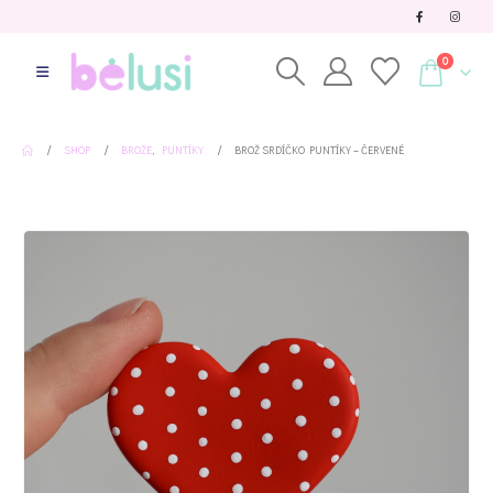
0
SHOP
BROŽE
,
PUNTÍKY
BROŽ SRDÍČKO PUNTÍKY – ČERVENÉ