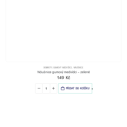
DOBROTY
,
GUMOVÝ MEDVÍDCI
,
NÁUŠNICE
Náušnice gumový medvídci – zelené
149
Kč
-
+
PŘIDAT DO KOŠÍKU