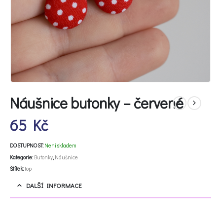
Náušnice butonky – červené
65
Kč
DOSTUPNOST:
Není skladem
Kategorie:
Butonky
,
Náušnice
Štítek:
top
DALŠÍ INFORMACE