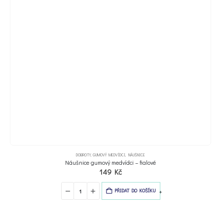
DOBROTY
,
GUMOVÝ MEDVÍDCI
,
NÁUŠNICE
Náušnice gumový medvídci – fialové
149
Kč
-
+
PŘIDAT DO KOŠÍKU