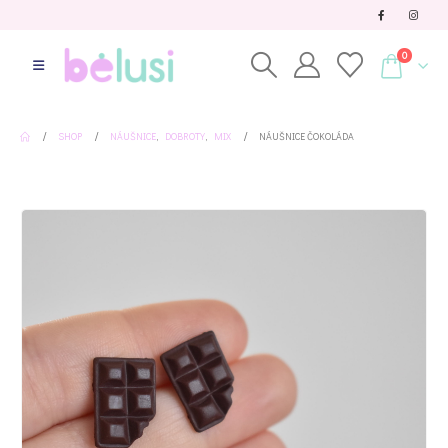
0
SHOP
NÁUŠNICE
,
DOBROTY
,
MIX
NÁUŠNICE ČOKOLÁDA