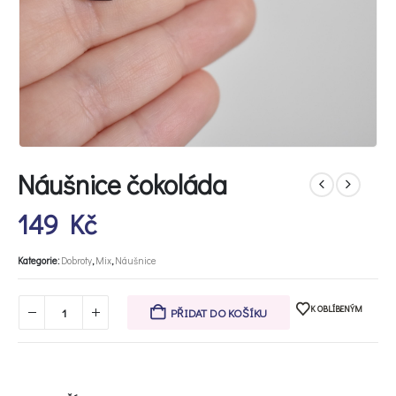
Náušnice čokoláda
149
Kč
Kategorie:
Dobroty
,
Mix
,
Náušnice
K OBLÍBENÝM
PŘIDAT DO KOŠÍKU