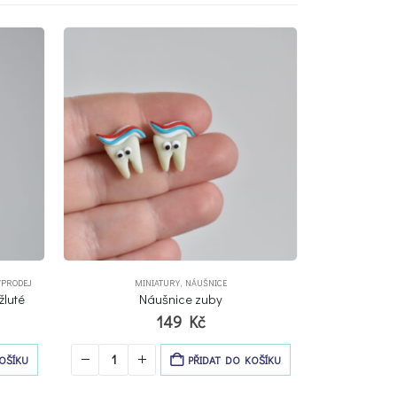
NÁUŠNICE
,
DOBROTY
,
GUMOVÝ MEDVÍDCI
DOBROTY
,
G
Náušnice gumový medvídci – fialové
Náušnice gumo
149
Kč
OŠÍKU
PŘIDAT DO KOŠÍKU