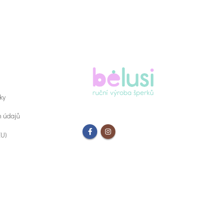
ky
h údajů
EU)