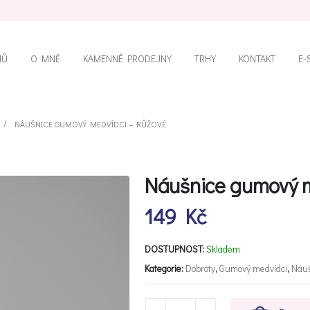
MŮ
O MNĚ
KAMENNÉ PRODEJNY
TRHY
KONTAKT
E-
NÁUŠNICE GUMOVÝ MEDVÍDCI – RŮŽOVÉ
Náušnice gumový m
149
Kč
DOSTUPNOST:
Skladem
Kategorie:
Dobroty
,
Gumový medvídci
,
Náuš