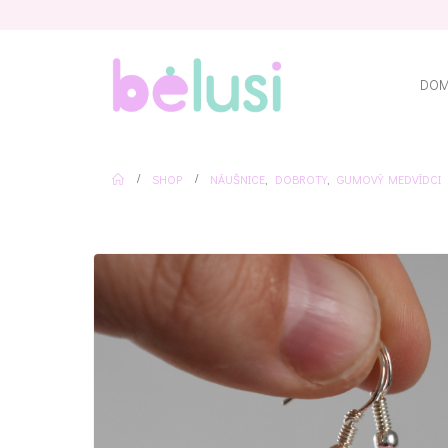
DO
SHOP
NÁUŠNICE
,
DOBROTY
,
GUMOVÝ MEDVÍDCI