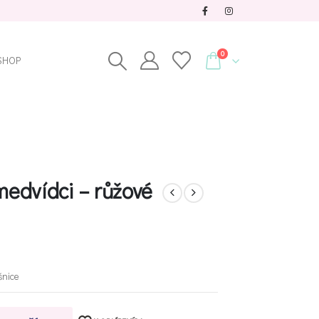
0
SHOP
edvídci – růžové
nice