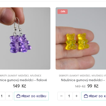
Y
,
GUMOVÝ MEDVÍDCI
,
NÁUŠNICE
,
VÝPRODEJ
MINIATURY
,
NÁUŠNICE
nice gumový medvídci – žluté
Náušnice zuby
Původní
Aktuální
99
Kč
149
Kč
149
Kč
cena
cena
byla:
je:
PŘIDAT DO KOŠÍKU
PŘIDAT DO K
149 Kč.
99 Kč.