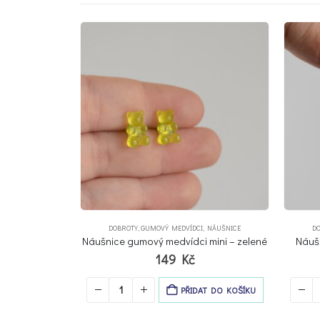
-34%
,
NÁUŠNICE
DOBROTY
,
GUMOVÝ MEDVÍDCI
,
NÁUŠNICE
DOBROT
 mini – zelené
Náušnice gumový medvídci – fialové
Náuš
149
Kč
AT DO KOŠÍKU
PŘIDAT DO KOŠÍKU