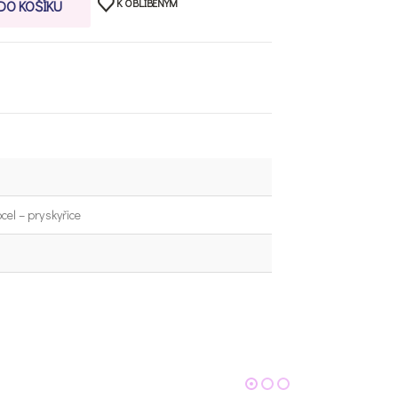
K OBLÍBENÝM
 DO KOŠÍKU
cel – pryskyřice