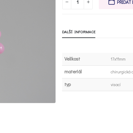
PŘIDAT
DALŠÍ INFORMACE
Velikost
17x11mm
materiál
chirurgická o
typ
visací