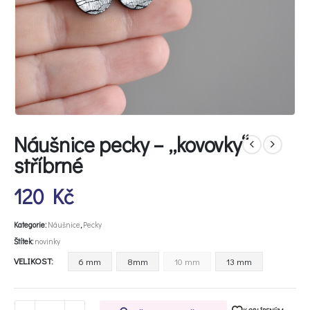
Náušnice pecky – „kovovky“
stříbrné
120
Kč
Kategorie:
Náušnice
,
Pecky
Štítek:
novinky
VELIKOST
6 mm
8mm
10 mm
13 mm