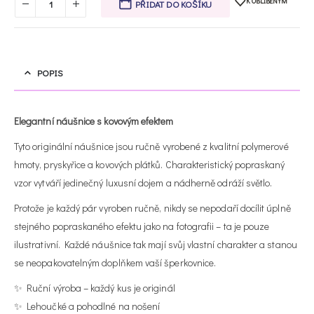
K OBLÍBENÝM
PŘIDAT DO KOŠÍKU
POPIS
Elegantní náušnice s kovovým efektem
Tyto originální náušnice jsou ručně vyrobené z kvalitní polymerové
hmoty, pryskyřice a kovových plátků. Charakteristický popraskaný
vzor vytváří jedinečný luxusní dojem a nádherně odráží světlo.
Protože je každý pár vyroben ručně, nikdy se nepodaří docílit úplně
stejného popraskaného efektu jako na fotografii – ta je pouze
ilustrativní. Každé náušnice tak mají svůj vlastní charakter a stanou
se neopakovatelným doplňkem vaší šperkovnice.
✨ Ruční výroba – každý kus je originál
✨ Lehoučké a pohodlné na nošení