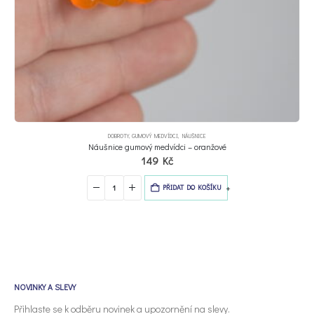
DOBROTY
,
GUMOVÝ MEDVÍDCI
,
NÁUŠNICE
Náušnice gumový medvídci – oranžové
149
Kč
-
+
PŘIDAT DO KOŠÍKU
NOVINKY A SLEVY
Přihlaste se k odběru novinek a upozornění na slevy.