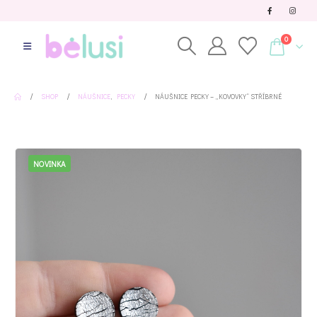
0
SHOP
NÁUŠNICE
,
PECKY
NÁUŠNICE PECKY – „KOVOVKY“ STŘÍBRNÉ
NOVINKA